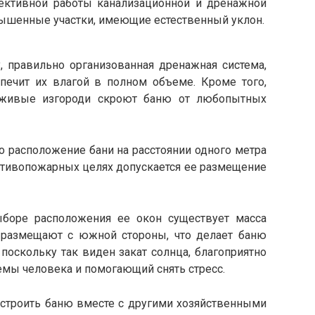
ективной работы канализационной и дренажной
вышенные участки, имеющие естественный уклон.
у, правильно организованная дренажная система,
печит их влагой в полном объеме. Кроме того,
 живые изгороди скроют баню от любопытных
 расположение бани на расстоянии одного метра
ротивопожарных целях допускается ее размещение
боре расположения ее окон существует масса
 размещают с южной стороны, что делает баню
 поскольку так виден закат солнца, благоприятно
емы человека и помогающий снять стресс.
троить баню вместе с другими хозяйственными