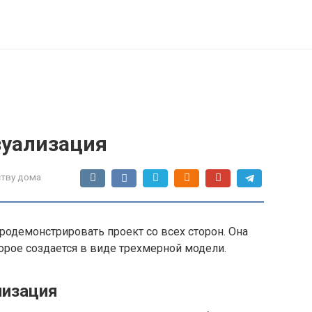
зуализация
ству дома
родемонстрировать проект со всех сторон. Она
орое создается в виде трехмерной модели.
лизация