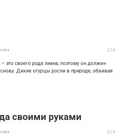
troika
0
– это своего рода лиана, поэтому он должен
основу. Дикие огурцы росли в природе, обвивая
да своими руками
troika
0