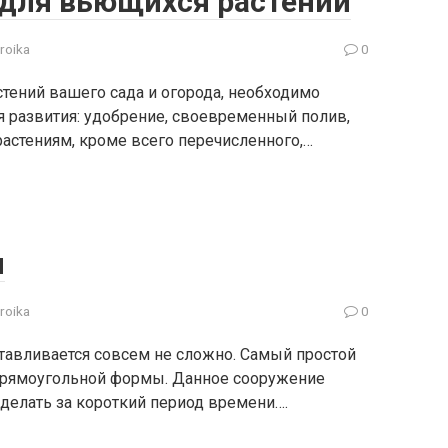
 для вьющихся растений
troika
0
тений вашего сада и огорода, необходимо
я развития: удобрение, своевременный полив,
астениям, кроме всего перечисленного,…
ы
troika
0
тавливается совсем не сложно. Самый простой
прямоугольной формы. Данное сооружение
делать за короткий период времени….