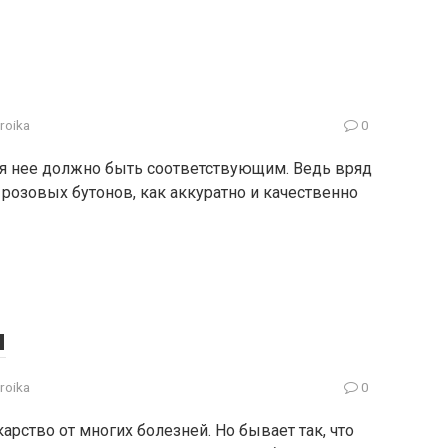
troika
0
ля нее должно быть соответствующим. Ведь вряд
 розовых бутонов, как аккуратно и качественно
ы
troika
0
арство от многих болезней. Но бывает так, что