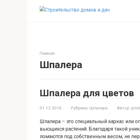
Перейти
к
контенту
Главная
Шпалера
Шпалера для цветов
01.12.2016
Рубрика:
Шпалера
Автор:
pris
Шпалера – это специальный каркас или оп
вьющихся растений. Благодаря такой уник
ломаются под собственным весом, не пе