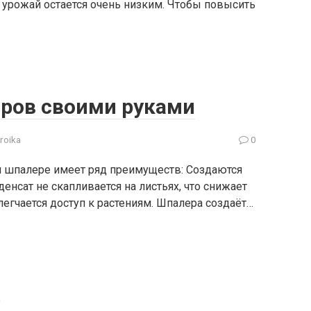
 урожай остается очень низким. Чтобы повысить
ров своими руками
troika
0
 шпалере имеет ряд преимуществ: Создаются
енсат не скапливается на листьях, что снижает
егчается доступ к растениям. Шпалера создаёт…
в