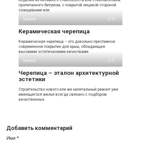
Изделие из нетканого стеклохолста или стекловолокна,
пропитанного битумом, с покрытой лицевой стороной
сланцевыми или
Крыша
0
Керамическая черепица
Керамическая черепица – это довольно престижное
современное покрытие для крыш, обладающее
высокими эстетическими качествами
Крыша
0
Черепица – эталон архитектурной
эстетики
Строительство нового или же капитальный ремонт уже
имеющегося жилья всегда связано с подбором
качественных
Добавить комментарий
Имя
*