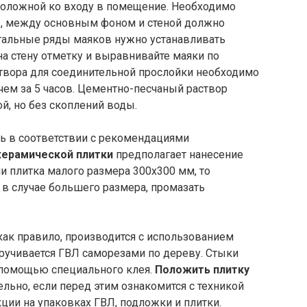
положной ко входу в помещение. Необходимо
ов, между основным фоном и стеной должно
стальные ряды маяков нужно устанавливать
на стену отметку и выравнивайте маяки по
твора для соединительной прослойки необходимо
чем за 5 часов. Цементно-песчаный раствор
, но без скоплений воды.
ь в соответствии с рекомендациями
керамической плитки
предполагает нанесение
и плитка малого размера 300х300 мм, то
 в случае большего размера, промазать
 как правило, производится с использованием
ручивается ГВЛ саморезами по дереву. Стыки
 помощью специального клея.
Положить плитку
льно, если перед этим ознакомится с техникой
ции на упаковках ГВЛ, подложки и плитки.