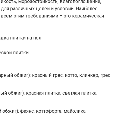
йкость, морозостойкость, влагопоглощение,
для различных целей и условий. Наиболее
т всем этим требованиями – это керамическая
ской плитки:
рный обжиг): красный грес, котто, клинкер, грес
ый обжиг): красная плитка, светлая плитка,
 обжиг): фаянс, коттофорте, майолика.