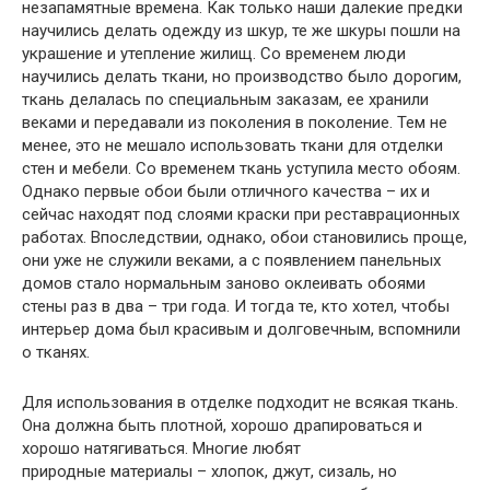
незапамятные времена. Как только наши далекие предки
научились делать одежду из шкур, те же шкуры пошли на
украшение и утепление жилищ. Со временем люди
научились делать ткани, но производство было дорогим,
ткань делалась по специальным заказам, ее хранили
веками и передавали из поколения в поколение. Тем не
менее, это не мешало использовать ткани для отделки
стен и мебели. Со временем ткань уступила место обоям.
Однако первые обои были отличного качества – их и
сейчас находят под слоями краски при реставрационных
работах. Впоследствии, однако, обои становились проще,
они уже не служили веками, а с появлением панельных
домов стало нормальным заново оклеивать обоями
стены раз в два – три года. И тогда те, кто хотел, чтобы
интерьер дома был красивым и долговечным, вспомнили
о тканях.
Для использования в отделке подходит не всякая ткань.
Она должна быть плотной, хорошо драпироваться и
хорошо натягиваться. Многие любят
природные материалы – хлопок, джут, сизаль, но