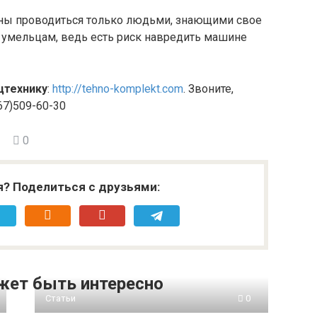
ны проводиться только людьми, знающими свое
м умельцам, ведь есть риск навредить машине
цтехнику
:
http://tehno-komplekt.com
. Звоните,
067)509-60-30
0
я? Поделиться с друзьями:
жет быть интересно
Статьи
0