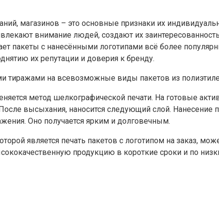
аний, магазинов – это основные признаки их индивидуаль
влекают внимание людей, создают их заинтересованность 
ет пакеты с нанесёнными логотипами всё более популярн
однятию их репутации и доверия к бренду.
и тиражами на всевозможные виды пакетов из полиэтилена
еняется метод шелкографической печати. На готовые акти
. После высыхания, наносится следующий слой. Нанесение 
ажения. Оно получается ярким и долговечным.
оторой является печать пакетов с логотипом на заказ, мо
сококачественную продукцию в короткие сроки и по низк