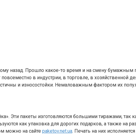
т тому назад. Прошло какое-то время и на смену бумажны
овсеместно в индустрии, в торговле, в хозяйственной дея
астичны и износостойки. Немаловажным фактором их попул
а». Эти пакеты изготовляются большими тиражами, так к
ьзуются как упаковка для дорогих подарков, а также на р
ом можно на сайте
paketov.net.ua
. Печать на них исполняет