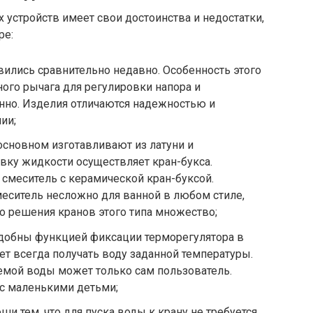
 устройств имеет свои достоинства и недостатки,
ре:
ились сравнительно недавно. Особенность этого
ного рычага для регулировки напора и
но. Изделия отличаются надежностью и
ии;
основном изготавливают из латуни и
вку жидкости осуществляет кран-букса.
смеситель с керамической кран-буксой.
еситель несложно для ванной в любом стиле,
о решения кранов этого типа множество;
удобны функцией фиксации терморегулятора в
ет всегда получать воду заданной температуры.
емой воды может только сам пользователь.
 с маленькими детьми;
и тем, что для пуска воды к крану не требуется