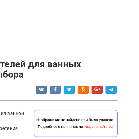
телей для ванных
ыбора
ция ванной
ретения